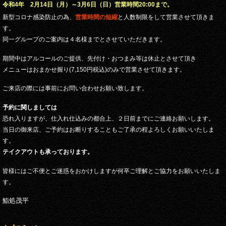
令和4年 2月14日（月）～3月6日（日）営業時間20:00まで。
新型コロナ感染防止の為、
営業時間の短縮
と人数制限をして営業させて頂きま
す。
同一グループのご案内は４名様までとさせていただきます。
期間中はアルコールのご提供、先付け・おつまみ等は休止とさせて頂き
メニューはおまかせ握り(7,150円税込)のみで営業させて頂きます。
ご来店の際には事前にお問い合わせお願い致します。
予約に関しましては
恐れ入りますが、仕入れ仕込みの都合上、２日前までにご連絡お願いします。
当日の御来店、ご予約はお断りすることもご了承の程よろしくお願いいたしま
す。
テイクアウトも承っております。
皆様にはご不便とご迷惑をおかけしますが何卒ご理解とご協力をお願いいたしま
す。
鮨処茂平