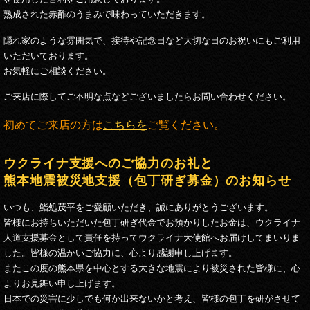
熟成された赤酢のうまみで味わっていただきます。
隠れ家のような雰囲気で、接待や記念日など大切な日のお祝いにもご利用
いただいております。
お気軽にご相談ください。
ご来店に際してご不明な点などございましたらお問い合わせください。
初めてご来店の方は
こちらを
ご覧ください。
ウクライナ支援へのご協力のお礼と
熊本地震被災地支援（包丁研ぎ募金）のお知らせ
いつも、鮨処茂平をご愛顧いただき、誠にありがとうございます。
皆様にお持ちいただいた包丁研ぎ代金でお預かりしたお金は、ウクライナ
人道支援募金として責任を持ってウクライナ大使館へお届けしてまいりま
した。皆様の温かいご協力に、心より感謝申し上げます。
またこの度の熊本県を中心とする大きな地震により被災された皆様に、心
よりお見舞い申し上げます。
日本での災害に少しでも何か出来ないかと考え、皆様の包丁を研がさせて