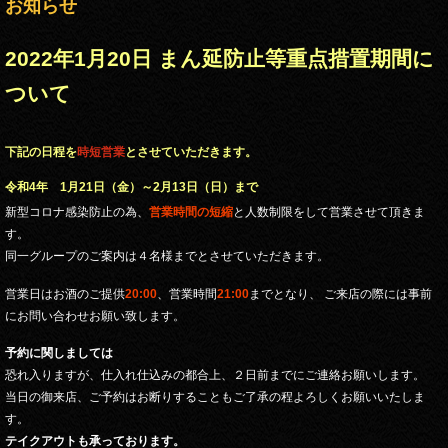
お知らせ
2022年1月20日 まん延防止等重点措置期間に
ついて
下記の日程を
時短営業
とさせていただきます。
令和4年 1月21日（金）～2月13日（日）まで
新型コロナ感染防止の為、
営業時間の短縮
と人数制限をして営業させて頂きま
す。
同一グループのご案内は４名様までとさせていただきます。
営業日はお酒のご提供
20:00
、営業時間
21:00
までとなり、 ご来店の際には事前
にお問い合わせお願い致します。
予約に関しましては
恐れ入りますが、仕入れ仕込みの都合上、２日前までにご連絡お願いします。
当日の御来店、ご予約はお断りすることもご了承の程よろしくお願いいたしま
す。
テイクアウトも承っております。