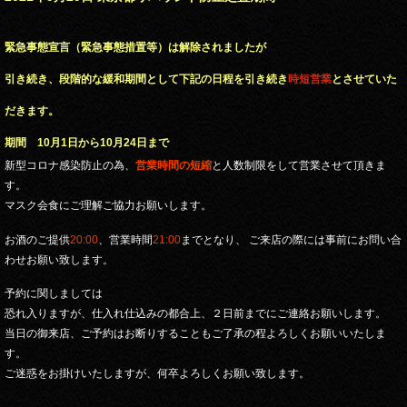
緊急事態宣言（緊急事態措置等）は解除されましたが
引き続き、段階的な緩和期間として下記の日程を引き続き
時短営業
とさせていた
だきます。
期間 10月1日から10月24日まで
新型コロナ感染防止の為、
営業時間の短縮
と人数制限をして営業させて頂きま
す。
マスク会食にご理解ご協力お願いします。
お酒のご提供
20
:00
、営業時間
21:00
までとなり、 ご来店の際には事前にお問い合
わせお願い致します。
予約に関しましては
恐れ入りますが、仕入れ仕込みの都合上、２日前までにご連絡お願いします。
当日の御来店、ご予約はお断りすることもご了承の程よろしくお願いいたしま
す。
ご迷惑をお掛けいたしますが、何卒よろしくお願い致します。