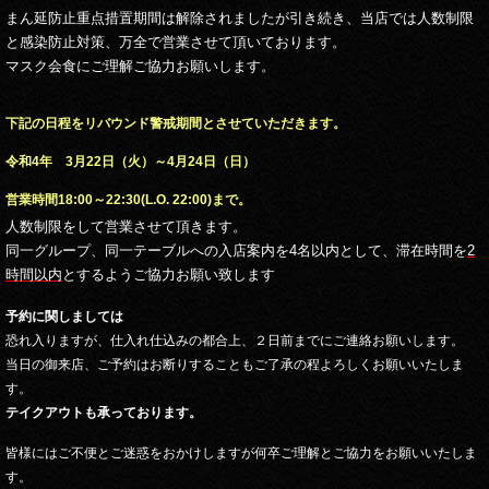
まん延防止重点措置期間は解除されましたが
引き続き、当店では人数制限
と感染防止対策、万全で営業させて頂いております。
マスク会食にご理解ご協力お願いします。
下記の日程をリバウンド警戒期間とさせていただきます。
令和4年 3月22日（火）～4月24日（日）
営業時間18:00～22:30(L.O. 22:00)まで。
人数制限をして営業させて頂きます。
同一グループ、同一テーブルへの入店案内を4名以内として、滞在時間を
2
時間以内
とするようご協力お願い致します
予約に関しましては
恐れ入りますが、仕入れ仕込みの都合上、２日前までにご連絡お願いします。
当日の御来店、ご予約はお断りすることもご了承の程よろしくお願いいたしま
す。
テイクアウトも承っております。
皆様にはご不便とご迷惑をおかけしますが何卒ご理解とご協力をお願いいたしま
す。