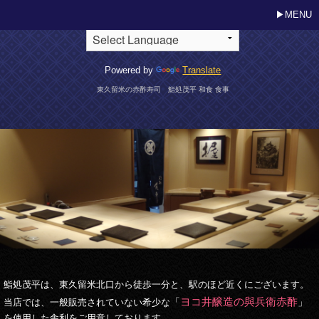
MENU
Powered by
Translate
東久留米の赤酢寿司 鮨処茂平 和食 食事
鮨処茂平は、東久留米北口から徒歩一分と、駅のほど近くにございます。
ヨコ井醸造の與兵衛赤酢
「
」
当店では、一般販売されていない希少な
を使用した舎利をご用意しております。